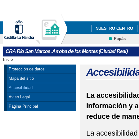
Pa
co
pri
NUESTRO CENTRO
Papás
Contacto
CRA Río San Marcos. Arroba de los Montes (Ciudad Real)
Inicio
Se encuentra usted aquí
Accesibilid
Protección de datos
Mapa del sitio
Accesibilidad
La accesibilidad
Aviso Legal
información y a
Página Principal
reduce de maner
La accesibilidad 