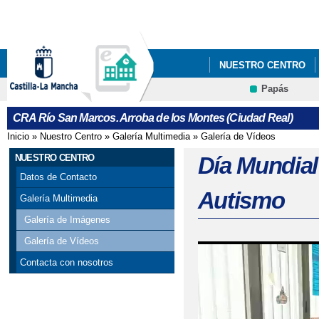
Pa
co
pri
NUESTRO CENTRO
Papás
Contacto
CRA Río San Marcos. Arroba de los Montes (Ciudad Real)
Inicio
»
Nuestro Centro
»
Galería Multimedia
»
Galería de Vídeos
Se encuentra usted aquí
NUESTRO CENTRO
Día Mundial
Datos de Contacto
Autismo
Galería Multimedia
Galería de Imágenes
Galería de Vídeos
Contacta con nosotros